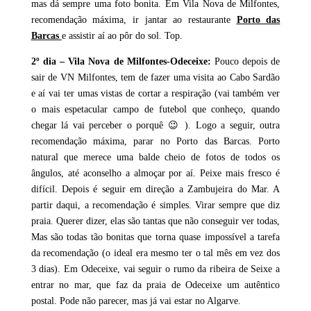
mas dá sempre uma foto bonita. Em Vila Nova de Milfontes,
recomendação máxima, ir jantar ao restaurante
Porto das
Barcas
e assistir aí ao pôr do sol. Top.
2º dia – Vila Nova de Milfontes-Odeceixe:
Pouco depois de
sair de VN Milfontes, tem de fazer uma visita ao Cabo Sardão
e aí vai ter umas vistas de cortar a respiração (vai também ver
o mais espetacular campo de futebol que conheço, quando
chegar lá vai perceber o porquê 😉 ). Logo a seguir, outra
recomendação máxima, parar no Porto das Barcas. Porto
natural que merece uma balde cheio de fotos de todos os
ângulos, até aconselho a almoçar por aí. Peixe mais fresco é
difícil. Depois é seguir em direção a Zambujeira do Mar. A
partir daqui, a recomendação é simples. Virar sempre que diz
praia. Querer dizer, elas são tantas que não conseguir ver todas,
Mas são todas tão bonitas que torna quase impossível a tarefa
da recomendação (o ideal era mesmo ter o tal mês em vez dos
3 dias). Em Odeceixe, vai seguir o rumo da ribeira de Seixe a
entrar no mar, que faz da praia de Odeceixe um autêntico
postal. Pode não parecer, mas já vai estar no Algarve.