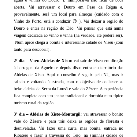
águas e vinhas do Douro. É ihimpossível não ficar de boca
aberta. Vai atravessar o Douro em Peso da Régua e,
provavelmente, será um local para almoçar (cuidado com o
Vinho do Porto, está a conduzir 😉 ). Vai deixar a região do
Douro e entra na região do Dão. Vai pensar que está numa
viagem dedicada ao vinho e vinha (na verdade, até poderá ser).
Num ápice chega à bonita e interessante cidade de Viseu (com
tanto para descobrir).
2º dia – Viseu-Aldeias de Xisto:
vai sair de Viseu em direção
à barragem da Agueira e depois disso entra em território das
Aldeias de Xisto. Aqui o conselho é seguir pela N2, mas ir
saindo e voltando à estrada, com o objetivo de conhecer as
belas aldeias da Serra da Lousã e vale do Zêzere. A experiência
fica completa com um jantar tradicional e dormida num típico
turismo rural da região.
3º dia – Aldeias de Xisto-Montargil:
vai atravessar o bonito
vale do Zêzere e para trás deixa as regiões de floresta e
desniveladas. Vai fazer uma curta, mas bonita, entrada no
Ribatejo e fazer a travessia do Tejo, na (minha) cidade de