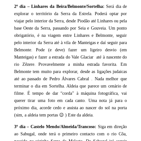
2º dia – Linhares da Beira/Belmonte/Sortelha:
Será dia de
explorar o território da Serra da Estrela. Poderá optar por
viajar pelo interior da Serra, desde Piodão até Linhares ou pela
base Oeste da Serra, passando por Seia e Gouveia. Um ponto
obrigatório, é na viagem entre Linhares e Belmonte, seguir
pelo interior da Serra até à vila de Manteigas e daí seguir para
Belmonte. Pode (e deve) fazer um ligeiro desvio (em
Manteigas) e fazer a estrada do Vale Glaciar até à nascente do
rio Zêzere. Provavelmente a minha estrada favorita. Em
Belmonte tem muito para explorar, desde as ligações judaicas
até ao passado de Pedro Álvares Cabral . Nada melhor que
terminar o dia em Sortelha. Aldeia que parece um cenário de
filme. É tempo de dar “corda” à máquina fotográfica, vai
querer tirar uma foto em cada canto. Uma nota já para o
próximo dia, acorde cedo e assista ao nascer do sol na porta
(sim, a aldeia tem portas 😉 ) Este da aldeia.
3º dia – Castelo Mendo/Almeida/Trancoso:
Siga em direção
ao Sabugal, onde terá o primeiro contacto com o rio Côa,