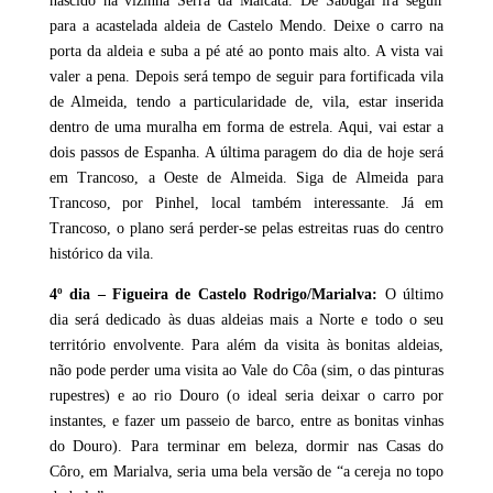
nascido na vizinha Serra da Malcata. De Sabugal irá seguir
para a acastelada aldeia de Castelo Mendo. Deixe o carro na
porta da aldeia e suba a pé até ao ponto mais alto. A vista vai
valer a pena. Depois será tempo de seguir para fortificada vila
de Almeida, tendo a particularidade de, vila, estar inserida
dentro de uma muralha em forma de estrela. Aqui, vai estar a
dois passos de Espanha. A última paragem do dia de hoje será
em Trancoso, a Oeste de Almeida. Siga de Almeida para
Trancoso, por Pinhel, local também interessante. Já em
Trancoso, o plano será perder-se pelas estreitas ruas do centro
histórico da vila.
4º dia – Figueira de Castelo Rodrigo/Marialva:
O último
dia será dedicado às duas aldeias mais a Norte e todo o seu
território envolvente. Para além da visita às bonitas aldeias,
não pode perder uma visita ao Vale do Côa (sim, o das pinturas
rupestres) e ao rio Douro (o ideal seria deixar o carro por
instantes, e fazer um passeio de barco, entre as bonitas vinhas
do Douro). Para terminar em beleza, dormir nas Casas do
Côro, em Marialva, seria uma bela versão de “a cereja no topo