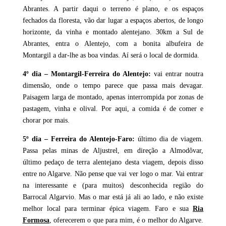
Abrantes. A partir daqui o terreno é plano, e os espaços
fechados da floresta, vão dar lugar a espaços abertos, de longo
horizonte, da vinha e montado alentejano. 30km a Sul de
Abrantes, entra o Alentejo, com a bonita albufeira de
Montargil a dar-lhe as boa vindas. Aí será o local de dormida.
4º dia – Montargil-Ferreira do Alentejo:
vai entrar noutra
dimensão, onde o tempo parece que passa mais devagar.
Paisagem larga de montado, apenas interrompida por zonas de
pastagem, vinha e olival. Por aqui, a comida é de comer e
chorar por mais.
5º dia – Ferreira do Alentejo-Faro:
último dia de viagem.
Passa pelas minas de Aljustrel, em direção a Almodôvar,
último pedaço de terra alentejano desta viagem, depois disso
entre no Algarve. Não pense que vai ver logo o mar. Vai entrar
na interessante e (para muitos) desconhecida região do
Barrocal Algarvio. Mas o mar está já ali ao lado, e não existe
melhor local para terminar épica viagem. Faro e sua
Ria
Formosa
, oferecerem o que para mim, é o melhor do Algarve.