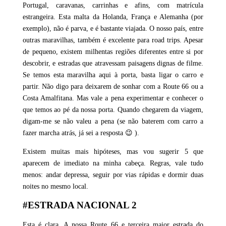
Portugal, caravanas, carrinhas e afins, com matrícula
estrangeira. Esta malta da Holanda, França e Alemanha (por
exemplo), não é parva, e é bastante viajada. O nosso país, entre
outras maravilhas, também é excelente para road trips. Apesar
de pequeno, existem milhentas regiões diferentes entre si por
descobrir, e estradas que atravessam paisagens dignas de filme.
Se temos esta maravilha aqui à porta, basta ligar o carro e
partir. Não digo para deixarem de sonhar com a Route 66 ou a
Costa Amalfitana. Mas vale a pena experimentar e conhecer o
que temos ao pé da nossa porta. Quando chegarem da viagem,
digam-me se não valeu a pena (se não baterem com carro a
fazer marcha atrás, já sei a resposta 😉 ).
Existem muitas mais hipóteses, mas vou sugerir 5 que
aparecem de imediato na minha cabeça. Regras, vale tudo
menos: andar depressa, seguir por vias rápidas e dormir duas
noites no mesmo local.
#ESTRADA NACIONAL 2
Esta é clara. A nossa Route 66 e terceira maior estrada do