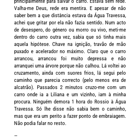
principalmente para salvar o carro. Estava sem rede.
Valha-me Deus, rede era mentira. E apesar de não
saber bem a que distância estava da Água Travessa,
achei que gritar por ela não fazia sentido. Num acto
de desespero, do género ou morro ou vivo, meti-me
dentro do carro outra vez, sabia que só tinha mais
aquela hipótese. Chave na ignição, travão de mão
puxado e acelerador no máximo. Claro que o carro
arrancou, arrancou foi muito depressa e não
arranquei uma árvore porque não calhou. Lá voltei ao
cruzamento, ainda com suores frios, lá segui pelo
caminho que parecia correcto (pelo menos era de
alcatrão). Passados 2 minutos cruzo-me com um
carro onde ia a Liliana e um vizinho, iam à minha
procura. Ninguém demora 1 hora do Rossio à Água
Travessa. Só lhe disse não sabia bem o caminho,
mas que era um perito a fazer ponto de embraiagem.
Não podia falar no resto.
—