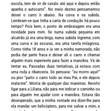
escola, tem de vir de cavalo até aqui e depois então
apanha o autocarro”. No meio destes pensamentos
deixei o carro ir abaixo. Na curva e na subida.
Lembram-se que tinha a carta de condução há pouco
tempo? Pois bem, o ponto de embraiagem era uma
novidade para mim. Se numa subida pequena em
alcatrão já era uma briga, numa subida íngreme, com
uma curva e às escuras, era uma tarefa milagrosa.
Como tinha 18 anos e ia ver a minha namorada, não
podia dar parte fraca e deixar ali o carro e chamar
alguém mais experiente para fazer a manobra. Vá de
tentar eu. Passadas duas tentativas, já estava com
uma roda a ribanceira. Só pensava: “eu morro aqui!”
ou pior “parto o carro todo ao meu Pai, e ele depois
mata-me”. Morria de qualquer das maneiras. Revolvi
ligar para a Liliana, não para me indicar o caminho ou
para alguém me ajudar com a manobra. Estava tão
desesperado, que a minha vontade era dizer-lhe para
ela mandar um helicóptero, para me salvar a mim, e