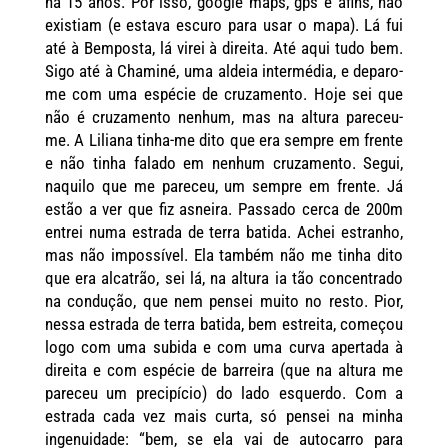
há 15 anos. Por isso, google maps, gps e afins, não
existiam (e estava escuro para usar o mapa). Lá fui
até à Bemposta, lá virei à direita. Até aqui tudo bem.
Sigo até à Chaminé, uma aldeia intermédia, e deparo-
me com uma espécie de cruzamento. Hoje sei que
não é cruzamento nenhum, mas na altura pareceu-
me. A Liliana tinha-me dito que era sempre em frente
e não tinha falado em nenhum cruzamento. Segui,
naquilo que me pareceu, um sempre em frente. Já
estão a ver que fiz asneira. Passado cerca de 200m
entrei numa estrada de terra batida. Achei estranho,
mas não impossível. Ela também não me tinha dito
que era alcatrão, sei lá, na altura ia tão concentrado
na condução, que nem pensei muito no resto. Pior,
nessa estrada de terra batida, bem estreita, começou
logo com uma subida e com uma curva apertada à
direita e com espécie de barreira (que na altura me
pareceu um precipício) do lado esquerdo. Com a
estrada cada vez mais curta, só pensei na minha
ingenuidade: “bem, se ela vai de autocarro para