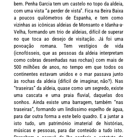
bem. Penha Garcia tem um castelo no topo da aldeia,
com uma vista “a perder de vista”. Fica na Beira Baixa
a poucos quilómetros de Espanha, e tem como
vizinhas as icônicas aldeias de Monsanto e Idanha-a-
Velha, formando um trio de aldeias, difícil de superar
no que toca ao desejo de visitação. Já foi uma
povoação romana. Tem vestígios de vida
(icnofósseis, que as pessoas da aldeia interpretam
como cobras desenhadas nas rochas) com mais de
500 milhões de anos, no tempo em que todos os
continentes estavam unidos e o mar passava junto
às rochas da aldeia (difícil de imaginar, não?). Nas
“traseiras” da aldeia, quase como um segredo, existe
uma cascata e uma praia fluvial, daquelas dos
sonhos. Ainda existe uma barragem, também “nas
traseiras”, formando um lindíssimo espelho de água,
para dar outra forma a este belo quadro. E a juntar a
isto tudo, um património imaterial de histórias,
músicas e pessoas, para dar conteúdo a tudo isto.