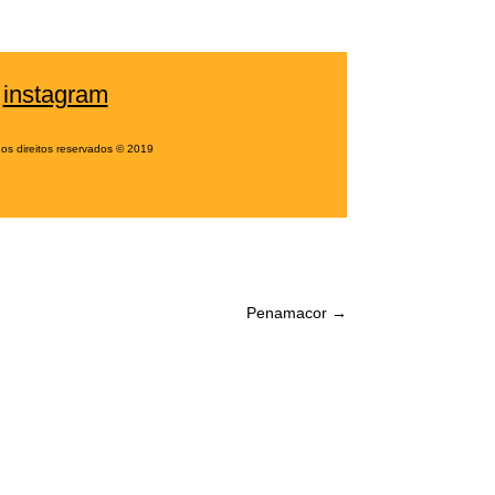
/
instagram
 os direitos reservados
©
2019
Penamacor
→