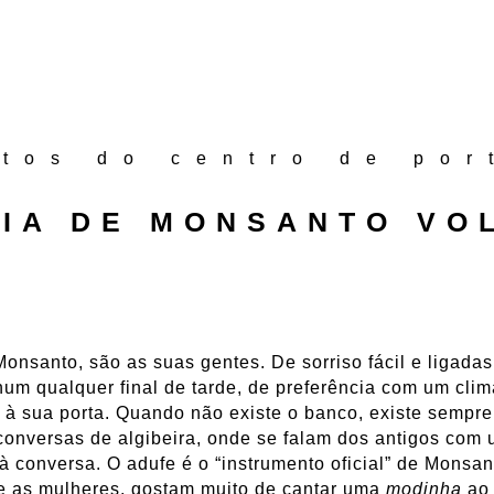
atos do centro de por
EIA DE MONSANTO VOL
onsanto, são as suas gentes. De sorriso fácil e ligada
num qualquer final de tarde, de preferência com um cl
 à sua porta. Quando não existe o banco, existe semp
onversas de algibeira, onde se falam dos antigos com 
à conversa. O adufe é o “instrumento oficial” de Monsa
e as mulheres, gostam muito de cantar uma
modinha
ao 