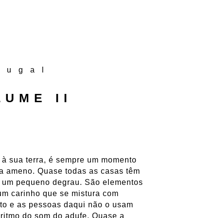
tugal
UME II
s à sua terra, é sempre um momento
ima ameno. Quase todas as casas têm
re um pequeno degrau. São elementos
um carinho que se mistura com
nto e as pessoas daqui não o usam
ritmo do som do adufe. Quase a