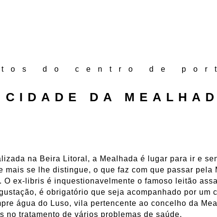
atos do centro de por
 CIDADE DA MEALHA
alizada na Beira Litoral, a Mealhada é lugar para ir e s
e mais se lhe distingue, o que faz com que passar pel
 O ex-libris é inquestionavelmente o famoso leitão ass
ustação, é obrigatório que seja acompanhado por um 
mpre água do Luso, vila pertencente ao concelho da Me
das no tratamento de vários problemas de saúde.