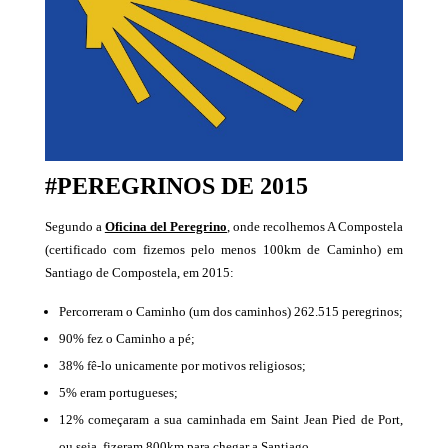
#PEREGRINOS DE 2015
Segundo a
Oficina del Peregrino
, onde recolhemos A Compostela
(certificado com fizemos pelo menos 100km de Caminho) em
Santiago de Compostela, em 2015:
Percorreram o Caminho (um dos caminhos) 262.515 peregrinos;
90% fez o Caminho a pé;
38% fê-lo unicamente por motivos religiosos;
5% eram portugueses;
12% começaram a sua caminhada em Saint Jean Pied de Port,
ou seja, fizeram 800km para chegar a Santiago.