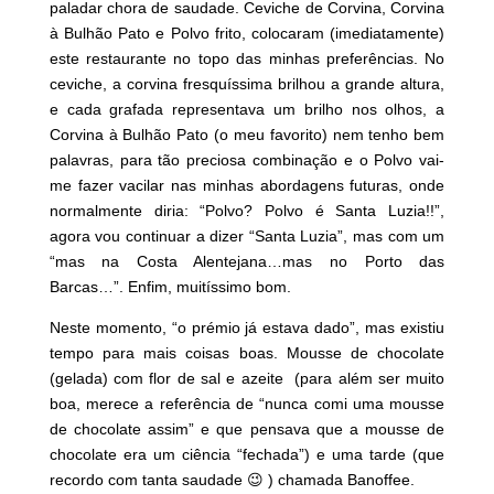
paladar chora de saudade. Ceviche de Corvina, Corvina
à Bulhão Pato e Polvo frito, colocaram (imediatamente)
este restaurante no topo das minhas preferências. No
ceviche, a corvina fresquíssima brilhou a grande altura,
e cada grafada representava um brilho nos olhos, a
Corvina à Bulhão Pato (o meu favorito) nem tenho bem
palavras, para tão preciosa combinação e o Polvo vai-
me fazer vacilar nas minhas abordagens futuras, onde
normalmente diria: “Polvo? Polvo é Santa Luzia!!”,
agora vou continuar a dizer “Santa Luzia”, mas com um
“mas na Costa Alentejana…mas no Porto das
Barcas…”. Enfim, muitíssimo bom.
Neste momento, “o prémio já estava dado”, mas existiu
tempo para mais coisas boas. Mousse de chocolate
(gelada) com flor de sal e azeite (para além ser muito
boa, merece a referência de “nunca comi uma mousse
de chocolate assim” e que pensava que a mousse de
chocolate era um ciência “fechada”) e uma tarde (que
recordo com tanta saudade 😉 ) chamada Banoffee.