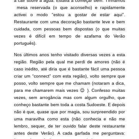
a cair sobre a água. Estava a começar bem. Tínhamos
mesa reservada (o que aconselho) e rapidamente
activei o modo “estou a gostar de estar aqui”.
Restaurante com uma decoração bastante leve e bem
cuidada, com pessoas bem dispostas (o que muitas
vezes é difícil em tempo de azafama do Verão
português).
Nos últimos anos tenho visitado diversas vezes a esta
região. Região pela qual me perdi de amores (não é
caso inédito, até diria que é bastante fácil uma pessoa
criar um “connect” com esta região), volto sempre que
posso, volto sempre que me chamam (notaram a dica,
para me chamarem mais vezes 😉 ). Confesso muitas
vezes, sem arrogância mas com algum orgulho, que
conheço bastante bem toda a costa Sudoeste. E depois
não é que, quase que por magia, sou surpreendido por
uma maravilha como esta (não conhecia e não me
lembro, sequer, de ter ouvido falar deste restaurante
antes deste Verão). A cada garfada me perguntava: