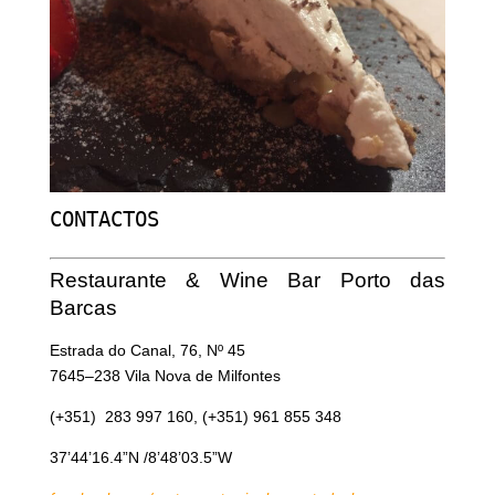
CONTACTOS
Restaurante & Wine Bar Porto das
Barcas
Estrada do Canal, 76, Nº 45
7645–238 Vila Nova de Milfontes
(+351) 283 997 160, (+351) 961 855 348
37’44’16.4”N /8’48’03.5”W