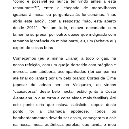
“como é possível eu nunca ter vindo antes a esta
restaurante?!”, entre a chegada de maravilhosas
iguarias à mesa, eu perguntava às funcionárias: “mas
abriu este ano?”, com a resposta: “não, está aberto
desde 2011”. Por um lado, estava encantado com
tamanha surpresa, por outro, quase que indignado com
tamanha ignorância da minha parte, eu, um (achava eu)
expert de coisas boas.
Começamos (eu a minha Liliana) a todo o gás, na
nossa refeição, com um queijo derretido com orégãos e
morcela com abóbora, acompanhados (foi companhia
até final do jantar) por um belo branco Cortes de Cima
(apesar da adega ser na Vidigueira, as vinhas
“causadoras” deste belo néctar estão junto à Costa
Alentejana, o que torna a coisa ainda mais familiar). Até
este ponto diria que estava satisfeito, depois deste
ponto foi a chamada apoteose. Todos os
bombardeamentos deveria ser assim, começaram a cair
na nossa mesa autênticas pérolas, que ainda o meu