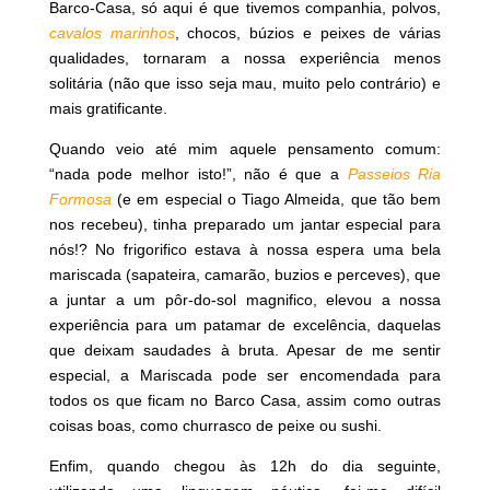
Barco-Casa, só aqui é que tivemos companhia, polvos,
cavalos marinhos
, chocos, búzios e peixes de várias
qualidades, tornaram a nossa experiência menos
solitária (não que isso seja mau, muito pelo contrário) e
mais gratificante.
Quando veio até mim aquele pensamento comum:
“nada pode melhor isto!”, não é que a
Passeios Ria
Formosa
(e em especial o Tiago Almeida, que tão bem
nos recebeu), tinha preparado um jantar especial para
nós!? No frigorifico estava à nossa espera uma bela
mariscada (sapateira, camarão, buzios e perceves), que
a juntar a um pôr-do-sol magnifico, elevou a nossa
experiência para um patamar de excelência, daquelas
que deixam saudades à bruta. Apesar de me sentir
especial, a Mariscada pode ser encomendada para
todos os que ficam no Barco Casa, assim como outras
coisas boas, como churrasco de peixe ou sushi.
Enfim, quando chegou às 12h do dia seguinte,