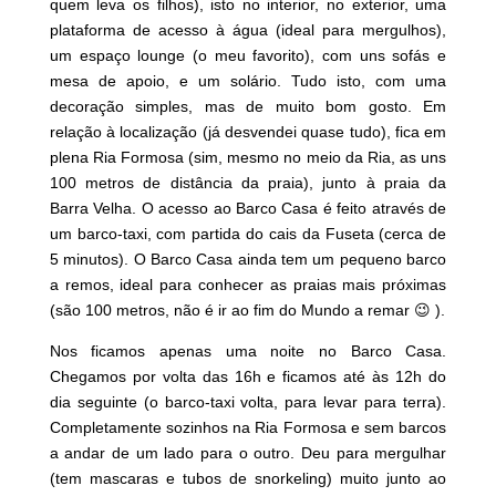
quem leva os filhos), isto no interior, no exterior, uma
plataforma de acesso à água (ideal para mergulhos),
um espaço lounge (o meu favorito), com uns sofás e
mesa de apoio, e um solário. Tudo isto, com uma
decoração simples, mas de muito bom gosto. Em
relação à localização (já desvendei quase tudo), fica em
plena Ria Formosa (sim, mesmo no meio da Ria, as uns
100 metros de distância da praia), junto à praia da
Barra Velha. O acesso ao Barco Casa é feito através de
um barco-taxi, com partida do cais da Fuseta (cerca de
5 minutos). O Barco Casa ainda tem um pequeno barco
a remos, ideal para conhecer as praias mais próximas
(são 100 metros, não é ir ao fim do Mundo a remar 😉 ).
Nos ficamos apenas uma noite no Barco Casa.
Chegamos por volta das 16h e ficamos até às 12h do
dia seguinte (o barco-taxi volta, para levar para terra).
Completamente sozinhos na Ria Formosa e sem barcos
a andar de um lado para o outro. Deu para mergulhar
(tem mascaras e tubos de snorkeling) muito junto ao