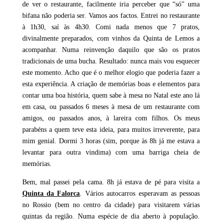
de ver o restaurante, facilmente iria perceber que “só” uma
bifana não poderia ser. Vamos aos factos. Entrei no restaurante
à 1h30, saí às 4h30. Comi nada menos que 7 pratos,
divinalmente preparados, com vinhos da Quinta de Lemos a
acompanhar. Numa reinvenção daquilo que são os pratos
tradicionais de uma bucha. Resultado: nunca mais vou esquecer
este momento. Acho que é o melhor elogio que poderia fazer a
esta experiência. A criação de memórias boas e elementos para
contar uma boa história, quem sabe à mesa no Natal este ano lá
em casa, ou passados 6 meses à mesa de um restaurante com
amigos, ou passados anos, à lareira com filhos. Os meus
parabéns a quem teve esta ideia, para muitos irreverente, para
mim genial. Dormi 3 horas (sim, porque às 8h já me estava a
levantar para outra vindima) com uma barriga cheia de
memórias.
Bem, mal passei pela cama. 8h já estava de pé para visita a
Quinta da Falorca
. Vários autocarros esperavam as pessoas
no Rossio (bem no centro da cidade) para visitarem várias
quintas da região. Numa espécie de dia aberto à população.