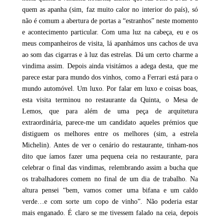
quem as apanha (sim, faz muito calor no interior do país), só
não é comum a abertura de portas a “estranhos” neste momento
e acontecimento particular. Com uma luz na cabeça, eu e os
meus companheiros de visita, lá apanhámos uns cachos de uva
ao som das cigarras e à luz das estrelas. Dá um certo charme a
vindima assim. Depois ainda visitámos a adega desta, que me
parece estar para mundo dos vinhos, como a Ferrari está para o
mundo automóvel. Um luxo. Por falar em luxo e coisas boas,
esta visita terminou no restaurante da Quinta, o Mesa de
Lemos, que para além de uma peça de arquitetura
extraordinária, parece-me um candidato aqueles prémios que
distiguem os melhores entre os melhores (sim, a estrela
Michelin). Antes de ver o cenário do restaurante, tinham-nos
dito que íamos fazer uma pequena ceia no restaurante, para
celebrar o final das vindimas, relembrando assim a bucha que
os trabalhadores comem no final de um dia de trabalho. Na
altura pensei “bem, vamos comer uma bifana e um caldo
verde…e com sorte um copo de vinho”. Não poderia estar
mais enganado. É claro se me tivessem falado na ceia, depois