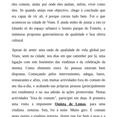
eles comem, andar por onde eles andam, enfim, viver como
eles. Se quando atinjo esse objectivo, chego à conclusão que
era capaz de vir ali, é porque correu tudo bem. Foi o que
aconteceu na cidade de Viseu. E ainda tenho de juntar a isto (e
falando só do espaço urbano) o bonito parque do Fontelo, a
inúmeras propostas gastronómicas de qualidade e boa oferta
cultural.
Apesar de sentir uma onda de qualidade de vida global por
Viseu, senti na cidade, nos dias em que caminhei por lá, uma
ligação com este fenómeno das vindimas e da celebração da
mesma. Como elemento extra. As pessoas estavam bem
dispostas, Começando pelos intervenientes, adegas, bares,
restaurantes e afins, com muitas actividades fora do comum do
seu dia-a-dia, e acabando nas próprias pessoas (principalmente
nos residentes) e na sua adesão às ações promovidas. Nestas
actividades “fora do comum”, participei em duas. A primeira
uma visita à imponente
Quinta de Lemos
, para uma
vindima…noturna. Sim, foi à noite. Muito giro. É comum
nesta quinta a vindima noturna, dizem que faz bem à uvas e a