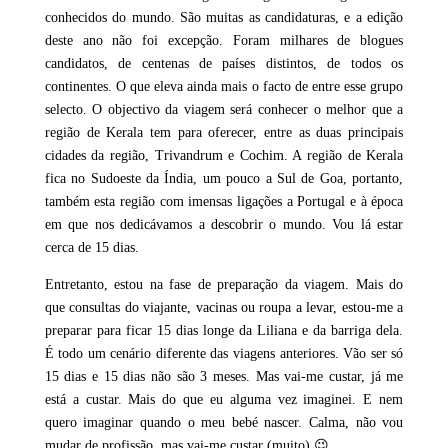
conhecidos do mundo. São muitas as candidaturas, e a edição
deste ano não foi excepção. Foram milhares de blogues
candidatos, de centenas de países distintos, de todos os
continentes. O que eleva ainda mais o facto de entre esse grupo
selecto. O objectivo da viagem será conhecer o melhor que a
região de Kerala tem para oferecer, entre as duas principais
cidades da região, Trivandrum e Cochim. A região de Kerala
fica no Sudoeste da Índia, um pouco a Sul de Goa, portanto,
também esta região com imensas ligações a Portugal e à época
em que nos dedicávamos a descobrir o mundo. Vou lá estar
cerca de 15 dias.
Entretanto, estou na fase de preparação da viagem. Mais do
que consultas do viajante, vacinas ou roupa a levar, estou-me a
preparar para ficar 15 dias longe da Liliana e da barriga dela.
É todo um cenário diferente das viagens anteriores. Vão ser só
15 dias e 15 dias não são 3 meses. Mas vai-me custar, já me
está a custar. Mais do que eu alguma vez imaginei. E nem
quero imaginar quando o meu bebé nascer. Calma, não vou
mudar de profissão, mas vai-me custar (muito) 😉