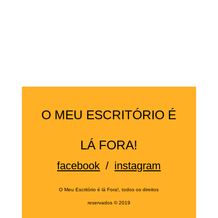
O MEU ESCRITÓRIO É
LÁ FORA!
facebook
/
instagram
O Meu Escritório é lá Fora!, todos os direitos
reservados
©
2019