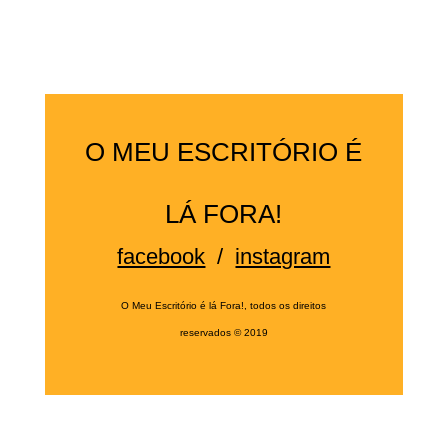
O MEU ESCRITÓRIO É
LÁ FORA!
facebook
/
instagram
O Meu Escritório é lá Fora!, todos os direitos
reservados
©
2019