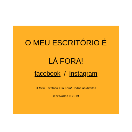
O MEU ESCRITÓRIO É
LÁ FORA!
facebook
/
instagram
O Meu Escritório é lá Fora!, todos os direitos
reservados
©
2019