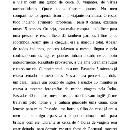
a viajar com um grupo de cerca 30 viajantes, de várias
nacionalidades. Quase todos ficaram juntos. No meu
compartimento, apenas ficou uma viajante ucraniana. O resto,
tudo indiano. Primeiro “problema”, para 8 camas, existiam
umas 15 pessoas. Ou seja, esta malta compra um bilhete para
uma pessoa, e esse bilhete dá também para os filhos e os
sobrinhos. Assim que lá cheguei, era a anarquia total. Apesar
de todos indianos, poucos falavam a mesma língua e pela
confusão com os lugares poucos tinham andado de comboio
anteriormente. Resultado provisório, a viajante ucraniana fugiu
e eu só me ria. Cumprimentei um a um. Passados 5 minutos já
estava sentado no meio deles. Nessa altura percebi que dois,
um casal, falava um pouco de inglês. Passados 15 minutos já
estava a mostrar fotografias da minha viagem pela Índia.
Passados 30 minutos, mesmo os que não falavam inglês já me
tratavam pelo nome e já tinham guardado uma cama, com
lençóis para mim. Passado uma hora, o filho do casal já era o
meu melhor amigo e passava o tempo em cima de mim para
brincar com ele. Durante as cerca de 4 horas de viagem sem
estar deitado, para dormir, mostrei fotos de Portugal, mostrei