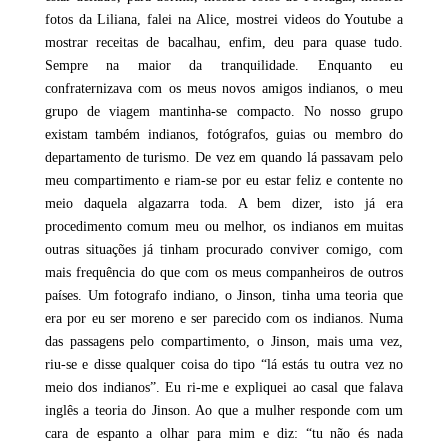
fotos da Liliana, falei na Alice, mostrei videos do Youtube a
mostrar receitas de bacalhau, enfim, deu para quase tudo.
Sempre na maior da tranquilidade. Enquanto eu
confraternizava com os meus novos amigos indianos, o meu
grupo de viagem mantinha-se compacto. No nosso grupo
existam também indianos, fotógrafos, guias ou membro do
departamento de turismo. De vez em quando lá passavam pelo
meu compartimento e riam-se por eu estar feliz e contente no
meio daquela algazarra toda. A bem dizer, isto já era
procedimento comum meu ou melhor, os indianos em muitas
outras situações já tinham procurado conviver comigo, com
mais frequência do que com os meus companheiros de outros
países. Um fotografo indiano, o Jinson, tinha uma teoria que
era por eu ser moreno e ser parecido com os indianos. Numa
das passagens pelo compartimento, o Jinson, mais uma vez,
riu-se e disse qualquer coisa do tipo “lá estás tu outra vez no
meio dos indianos”. Eu ri-me e expliquei ao casal que falava
inglês a teoria do Jinson. Ao que a mulher responde com um
cara de espanto a olhar para mim e diz: “tu não és nada