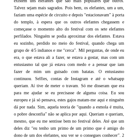
existem uns elefantes que são mais populares que outros.
Talvez sejam mais sagrados. Pois bem, os elefantes, um a um,
faziam uma espécie de circuito e depois “estacionavam” à porta
do templo, à espera que os outros elefantes chegassem e
começasse o momento alto do festival com os sete elefantes
perfilados. Ninguém se podia aproximar dos elefantes. Estava
eu sozinho, perdido no meio do festival, quando chega um
grupo de 4/5 indianos e me “cerca”. Mil perguntas, de onde eu
era, o que estava ali a fazer, se estava a gostar, mas com um
entusiasmo tal que já estava com medo e a pensar que iam
fazer de mim um guisado com batatas. O entusiasmo
continuou. Selfies, contas de Instagram e até o whatsapp
queriam. Aí tive de meter o travam. Só me disseram que era
para me ajudar se eu precisasse de alguma coisa. Eu sou
europeu e já só pensava, estes gajos matam-me aqui e ninguém
dá por nada. Sim, aquela teoria de “quando a esmola é muita,
o pobre desconfia” não se aplica por aqui. Queriam e queriam,
mesmo, que eu me sentisse bem no festival deles. Até que um
deles diz “eu tenho um primo de um primo que é amigo do
dono de um dos elefantes, sou ver se o consegues conhecer”. 2