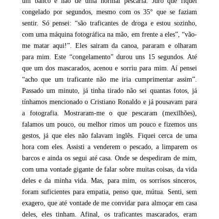
um banco e não de uma normal pescaria. Juro que fiquei
congelado por segundos, mesmo com os 35° que se faziam
sentir. Só pensei: “são traficantes de droga e estou sozinho,
com uma máquina fotográfica na mão, em frente a eles”, “vão-
me matar aqui!”. Eles sairam da canoa, pararam e olharam
para mim. Este “congelamento” durou uns 15 segundos. Até
que um dos mascarados, acenou e sorriu para mim. Aí pensei
“acho que um traficante não me iria cumprimentar assim”.
Passado um minuto, já tinha tirado não sei quantas fotos, já
tínhamos mencionado o Cristiano Ronaldo e já pousavam para
a fotografia. Mostraram-me o que pescaram (mexilhões),
falamos um pouco, ou melhor rimos um pouco e fizemos uns
gestos, já que eles não falavam inglês. Fiquei cerca de uma
hora com eles. Assisti a venderem o pescado, a limparem os
barcos e ainda os segui até casa. Onde se despediram de mim,
com uma vontade gigante de falar sobre muitas coisas, da vida
deles e da minha vida. Mas, para mim, os sorrisos sinceros,
foram suficientes para empatia, penso que, mútua. Senti, sem
exagero, que até vontade de me convidar para almoçar em casa
deles, eles tinham. Afinal, os traficantes mascarados, eram