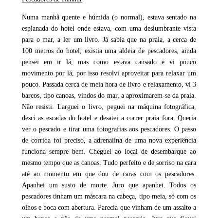
Numa manhã quente e húmida (o normal), estava sentado na
esplanada do hotel onde estava, com uma deslumbrante vista
para o mar, a ler um livro. Já sabia que na praia, a cerca de
100 metros do hotel, existia uma aldeia de pescadores, ainda
pensei em ir lá, mas como estava cansado e vi pouco
movimento por lá, por isso resolvi aproveitar para relaxar um
pouco. Passada cerca de meia hora de livro e relaxamento, vi 3
barcos, tipo canoas, vindos do mar, a aproximarem-se da praia.
Não resisti. Larguei o livro, peguei na máquina fotográfica,
desci as escadas do hotel e desatei a correr praia fora. Queria
ver o pescado e tirar uma fotografias aos pescadores. O passo
de corrida foi preciso, a adrenalina de uma nova experiência
funciona sempre bem. Cheguei ao local de desembarque ao
mesmo tempo que as canoas. Tudo perfeito e de sorriso na cara
até ao momento em que dou de caras com os pescadores.
Apanhei um susto de morte. Juro que apanhei. Todos os
pescadores tinham um máscara na cabeça, tipo meia, só com os
olhos e boca com abertura. Parecia que vinham de um assalto a