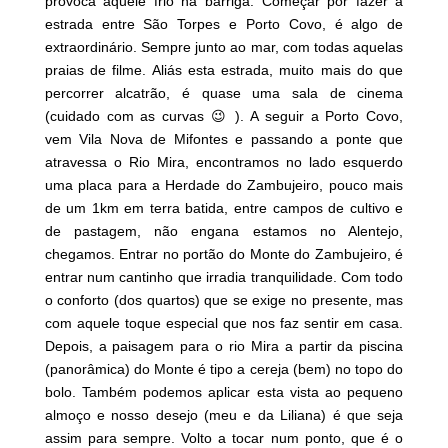
provoca aquele frio na barriga. Começar por fazer a
estrada entre São Torpes e Porto Covo, é algo de
extraordinário. Sempre junto ao mar, com todas aquelas
praias de filme. Aliás esta estrada, muito mais do que
percorrer alcatrão, é quase uma sala de cinema
(cuidado com as curvas 😉 ). A seguir a Porto Covo,
vem Vila Nova de Mifontes e passando a ponte que
atravessa o Rio Mira, encontramos no lado esquerdo
uma placa para a Herdade do Zambujeiro, pouco mais
de um 1km em terra batida, entre campos de cultivo e
de pastagem, não engana estamos no Alentejo,
chegamos. Entrar no portão do Monte do Zambujeiro, é
entrar num cantinho que irradia tranquilidade. Com todo
o conforto (dos quartos) que se exige no presente, mas
com aquele toque especial que nos faz sentir em casa.
Depois, a paisagem para o rio Mira a partir da piscina
(panorâmica) do Monte é tipo a cereja (bem) no topo do
bolo. Também podemos aplicar esta vista ao pequeno
almoço e nosso desejo (meu e da Liliana) é que seja
assim para sempre. Volto a tocar num ponto, que é o