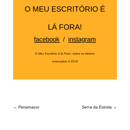
O MEU ESCRITÓRIO É
LÁ FORA!
facebook
/
instagram
O Meu Escritório é lá Fora!, todos os direitos
reservados
©
2019
←
Penamacor
Serra da Estrela
→