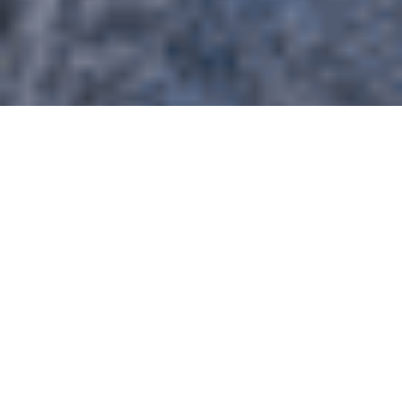
ANTÓNIO CORREIA,
O ANTIGO
BARQUEIRO DE
ÁLVARO
A primeira coisa que magnetiza a
atenção, ao conhecer o Sr. António
Correia, são os seus olhos.
Contornados por linhas vincadas, a que