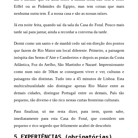
Eiffel ou as Pirâmides do Egipto, mas tem coisas que mais
nenhuma outra tem. É a nossa casa e são as nossas raízes.
Já era noite feita, quando saí da sala da Casa do Foral. Pouco mais
tarde saí para jantar, ainda a recordar a conversa da tarde.
Dormi como um santo e de manhã cedo saí em direção dos pontos
que fazem de Rio Maior um local diferente. Primeiro, a paisagem
inóspita das Serras d’Aire e Candeeiros e depois as praias da Costa
Atlântica, Foz do Arelho, São Martinho e Nazaré. Impressionante
como num raio de 50km se conseguem viver e ver, culturas e
paisagens tão distintas. Tudo isto a 45 minutos de Lisboa. Esta
multiculturalidade não distingue apenas Rio Maior entre as
demais cidades, distingue Portugal entre os demais, País tão
pequeno, tão diverso e tão rico nestas curtas fronteiras culturais.
Para finalizar, só me resta dizer, para irem, quem sabe,
imediatamente para esta Casa do Foral, que considero um
pequeno e rico segredo que felizmente acabei de descobrir.
5 EXPERIÊNCIAS (obrigatórias)