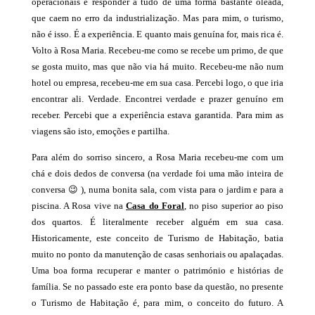
operacionais e responder a tudo de uma forma bastante oleada,
que caem no erro da industrialização. Mas para mim, o turismo,
não é isso. É a experiência. E quanto mais genuína for, mais rica é.
Volto à Rosa Maria. Recebeu-me como se recebe um primo, de que
se gosta muito, mas que não via há muito. Recebeu-me não num
hotel ou empresa, recebeu-me em sua casa. Percebi logo, o que iria
encontrar ali. Verdade. Encontrei verdade e prazer genuíno em
receber. Percebi que a experiência estava garantida. Para mim as
viagens são isto, emoções e partilha.
Para além do sorriso sincero, a Rosa Maria recebeu-me com um
chá e dois dedos de conversa (na verdade foi uma mão inteira de
conversa 😉 ), numa bonita sala, com vista para o jardim e para a
piscina. A Rosa vive na
Casa do Foral
, no piso superior ao piso
dos quartos. É literalmente receber alguém em sua casa.
Historicamente, este conceito de Turismo de Habitação, batia
muito no ponto da manutenção de casas senhoriais ou apalaçadas.
Uma boa forma recuperar e manter o património e histórias de
família. Se no passado este era ponto base da questão, no presente
o Turismo de Habitação é, para mim, o conceito do futuro. A