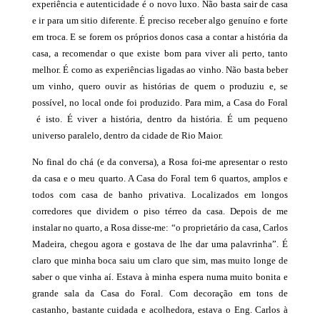
experiência e autenticidade é o novo luxo. Não basta sair de casa
e ir para um sitio diferente. É preciso receber algo genuíno e forte
em troca. E se forem os próprios donos casa a contar a história da
casa, a recomendar o que existe bom para viver ali perto, tanto
melhor. É como as experiências ligadas ao vinho. Não basta beber
um vinho, quero ouvir as histórias de quem o produziu e, se
possível, no local onde foi produzido. Para mim, a Casa do Foral
é isto. É viver a história, dentro da história. É um pequeno
universo paralelo, dentro da cidade de Rio Maior.
No final do chá (e da conversa), a Rosa foi-me apresentar o resto
da casa e o meu quarto. A Casa do Foral tem 6 quartos, amplos e
todos com casa de banho privativa. Localizados em longos
corredores que dividem o piso térreo da casa. Depois de me
instalar no quarto, a Rosa disse-me: “o proprietário da casa, Carlos
Madeira, chegou agora e gostava de lhe dar uma palavrinha”. É
claro que minha boca saiu um claro que sim, mas muito longe de
saber o que vinha aí. Estava à minha espera numa muito bonita e
grande sala da Casa do Foral. Com decoração em tons de
castanho, bastante cuidada e acolhedora, estava o Eng. Carlos à