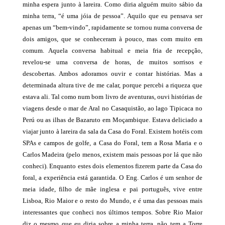
minha espera junto à lareira. Como diria alguém muito sábio da
minha terra, “é uma jóia de pessoa”. Aquilo que eu pensava ser
apenas um “bem-vindo”, rapidamente se tornou numa conversa de
dois amigos, que se conheceram à pouco, mas com muito em
comum. Aquela conversa habitual e meia fria de recepção,
revelou-se uma conversa de horas, de muitos sorrisos e
descobertas. Ambos adoramos ouvir e contar histórias. Mas a
determinada altura tive de me calar, porque percebi a riqueza que
estava ali. Tal como num bom livro de aventuras, ouvi histórias de
viagens desde o mar de Aral no Casaquistão, ao lago Tipicaca no
Perú ou as ilhas de Bazaruto em Moçambique. Estava deliciado a
viajar junto à lareira da sala da Casa do Foral. Existem hotéis com
SPAs e campos de golfe, a Casa do Foral, tem a Rosa Maria e o
Carlos Madeira (pelo menos, existem mais pessoas por lá que não
conheci). Enquanto estes dois elementos fizerem parte da Casa do
foral, a experiência está garantida. O Eng. Carlos é um senhor de
meia idade, filho de mãe inglesa e pai português, vive entre
Lisboa, Rio Maior e o resto do Mundo, e é uma das pessoas mais
interessantes que conheci nos últimos tempos. Sobre Rio Maior
diz o mesmo que eu diria sobre a minha terra, não tem a Torre