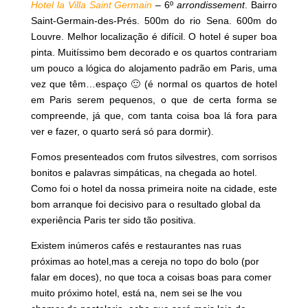
Hotel la Villa Saint Germain
–
6º
arrondissement
. Bairro
Saint-Germain-des-Prés. 500m do rio Sena. 600m do
Louvre. Melhor localização é difícil. O hotel é super boa
pinta. Muitíssimo bem decorado e os quartos contrariam
um pouco a lógica do alojamento padrão em Paris, uma
vez que têm…espaço 🙂 (é normal os quartos de hotel
em Paris serem pequenos, o que de certa forma se
compreende, já que, com tanta coisa boa lá fora para
ver e fazer, o quarto será só para dormir).
Fomos presenteados com frutos silvestres, com sorrisos
bonitos e palavras simpáticas, na chegada ao hotel.
Como foi o hotel da nossa primeira noite na cidade, este
bom arranque foi decisivo para o resultado global da
experiência Paris ter sido tão positiva.
Existem inúmeros cafés e restaurantes nas ruas
próximas ao hotel,mas a cereja no topo do bolo (por
falar em doces), no que toca a coisas boas para comer
muito próximo hotel, está na, nem sei se lhe vou