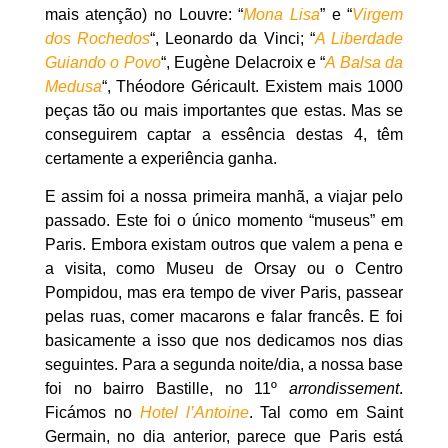
mais atenção) no Louvre: “
Mona Lisa
” e “
Virgem
dos Rochedos
“, Leonardo da Vinci; “
A Liberdade
Guiando o Povo
“, Eugène Delacroix e “
A Balsa da
Medusa
“, Théodore Géricault. Existem mais 1000
peças tão ou mais importantes que estas. Mas se
conseguirem captar a essência destas 4, têm
certamente a experiência ganha.
E assim foi a nossa primeira manhã, a viajar pelo
passado. Este foi o único momento “museus” em
Paris. Embora existam outros que valem a pena e
a visita, como Museu de Orsay ou o Centro
Pompidou, mas era tempo de viver Paris, passear
pelas ruas, comer macarons e falar francês. E foi
basicamente a isso que nos dedicamos nos dias
seguintes. Para a segunda noite/dia, a nossa base
foi no bairro Bastille, no 11º
arrondissement
.
Ficámos no
Hotel l’Antoine
. Tal como em Saint
Germain, no dia anterior, parece que Paris está