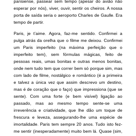
parisiense, passear sem tempo (apesar do avião não
esperar por nós), viver, ouvir, sentir os cheiros. A nossa
porta de saída seria o aeroporto Charles de Gaulle. Era
tempo de partir.
Paris, je t’aime. Agora, faz-me sentido. Confirmei a
pulga atrás da orelha que o filme me deixou. Confirmei
um Paris imperfeito (na máxima perfeição que o
imperfeito tem), sem fórmulas mágicas, feito de
pessoas reais, umas bonitas e outras menos bonitas,
onde nem tudo tem que correr bem só porque sim, mas
com lado de filme, nostálgico e romântico (é a primeira
e talvez a única vez que assim descrevo um destino,
mas é de coração que o faço) que impressiona (que se
sente). Com uma forte (e bem visível) ligação ao
passado, mas ao mesmo tempo sente-se uma
irreverência e criatividade, que lhe dão um toque de
frescura e leveza, assegurando-lhe uma espécie de
imortalidade. Paris tem sempre 20 anos. Tudo isto fez-
me sentir (inesperadamente) muito bem lá. Quase (sim,