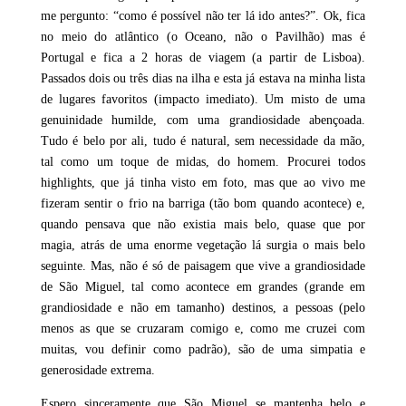
me pergunto: “como é possível não ter lá ido antes?”. Ok, fica
no meio do atlântico (o Oceano, não o Pavilhão) mas é
Portugal e fica a 2 horas de viagem (a partir de Lisboa).
Passados dois ou três dias na ilha e esta já estava na minha lista
de lugares favoritos (impacto imediato). Um misto de uma
genuinidade humilde, com uma grandiosidade abençoada.
Tudo é belo por ali, tudo é natural, sem necessidade da mão,
tal como um toque de midas, do homem. Procurei todos
highlights, que já tinha visto em foto, mas que ao vivo me
fizeram sentir o frio na barriga (tão bom quando acontece) e,
quando pensava que não existia mais belo, quase que por
magia, atrás de uma enorme vegetação lá surgia o mais belo
seguinte. Mas, não é só de paisagem que vive a grandiosidade
de São Miguel, tal como acontece em grandes (grande em
grandiosidade e não em tamanho) destinos, a pessoas (pelo
menos as que se cruzaram comigo e, como me cruzei com
muitas, vou definir como padrão), são de uma simpatia e
generosidade extrema.
Espero sinceramente que São Miguel se mantenha belo e