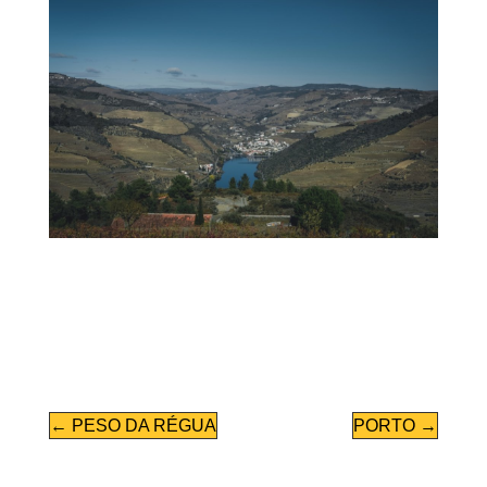
←
PESO DA RÉGUA
PORTO
→