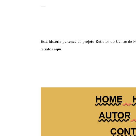
—
Esta história pertence ao projeto Retratos do Centro de 
aqui
retratos
.
HOME
AUTOR
CONT