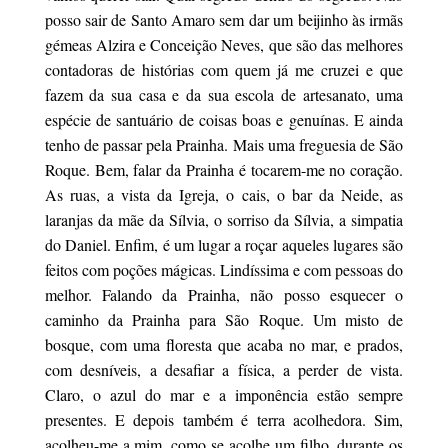
posso sair de Santo Amaro sem dar um beijinho às irmãs
gémeas Alzira e Conceição Neves, que são das melhores
contadoras de histórias com quem já me cruzei e que
fazem da sua casa e da sua escola de artesanato, uma
espécie de santuário de coisas boas e genuínas. E ainda
tenho de passar pela Prainha. Mais uma freguesia de São
Roque. Bem, falar da Prainha é tocarem-me no coração.
As ruas, a vista da Igreja, o cais, o bar da Neide, as
laranjas da mãe da Sílvia, o sorriso da Sílvia, a simpatia
do Daniel. Enfim, é um lugar a roçar aqueles lugares são
feitos com poções mágicas. Lindíssima e com pessoas do
melhor. Falando da Prainha, não posso esquecer o
caminho da Prainha para São Roque. Um misto de
bosque, com uma floresta que acaba no mar, e prados,
com desníveis, a desafiar a física, a perder de vista.
Claro, o azul do mar e a imponência estão sempre
presentes. E depois também é terra acolhedora. Sim,
acolheu-me a mim, como se acolhe um filho, durante os