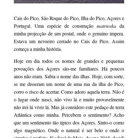
Cais do Pico, São Roque do Pico, Ilha do Pico, Açores e
Portugal. Uma espécie de construção
matrioska
da
minha projecção de um postal, onde o genuíno impera.
Estava um nevoeiro cerrado no Cais do Pico. Assim
começa a minha história.
Hoje em dia todos os nomes de grandes e pequenas
povoações dos Açores são-me familiares. Há poucos
anos não eram. Sabia o nome das ilhas. Hoje, com sorte,
se me disseram um nome de uma rua da ilha do Pico,
corro o risco de acertar. Como adoro aquela terra. Não é
o lugar onde nasci, não vivo lá e muito provavelmente
não irei lá viver lá. Mas já considero este pedaço de terra
Atlântica como minha. Percebem o sentimento? Acho
que um sentimento tão típico dos Açores. Sinto-o como
algo magnético. Onde o natural é ser belo e onde o
simples é perfeito. No final de Maio, do ano 2018, decidi