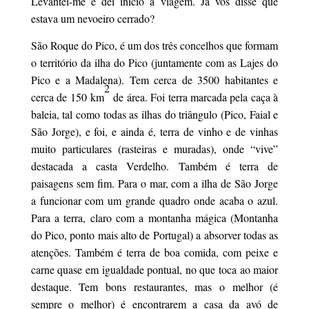
Levantei-me e dei inicio à viagem. Já vos disse que
estava um nevoeiro cerrado?
São Roque do Pico, é um dos três concelhos que formam
o território da ilha do Pico (juntamente com as Lajes do
Pico e a Madalena). Tem cerca de 3500 habitantes e
2
cerca de 150 km
de área. Foi terra marcada pela caça à
baleia, tal como todas as ilhas do triângulo (Pico, Faial e
São Jorge), e foi, e ainda é, terra de vinho e de vinhas
muito particulares (rasteiras e muradas), onde “vive”
destacada a casta Verdelho. Também é terra de
paisagens sem fim. Para o mar, com a ilha de São Jorge
a funcionar com um grande quadro onde acaba o azul.
Para a terra, claro com a montanha mágica (Montanha
do Pico, ponto mais alto de Portugal) a absorver todas as
atenções. Também é terra de boa comida, com peixe e
carne quase em igualdade pontual, no que toca ao maior
destaque. Tem bons restaurantes, mas o melhor (é
sempre o melhor) é encontrarem a casa da avó de